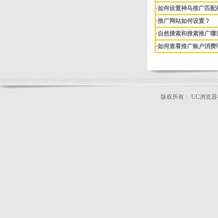
·如何设置神马推广匹配
·推广网站如何设置？
·自然搜索和搜索推广哪
·如何查看推广账户消费
版权所有： UC浏览
公司地址：北京市朝阳区广顺北大街33号
本站关键词：
神马搜索推广
|
uc浏览器推广